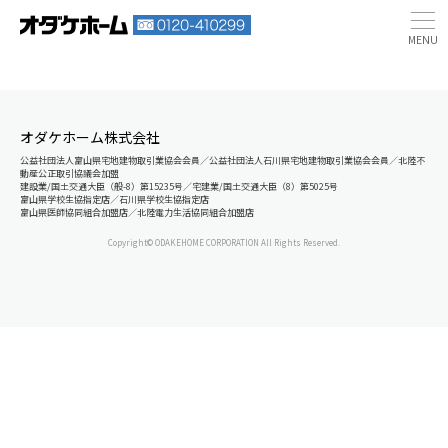
オダケホーム株式会社
公益社団法人富山県宅地建物取引業協会会員／公益社団法人石川県宅地建物取引業協会会員／北陸不
動産公正取引協議会加盟
建設業/国土交通大臣（般-8）第15235号／宅建業/国土交通大臣（8）第5025号
富山県学校生協指定店／石川県学校生協指定店
富山県医師協同組合加盟店／北陸電力生活協同組合加盟店
Copyright© ODAKEHOME CORPORATION All Rights Reserved.