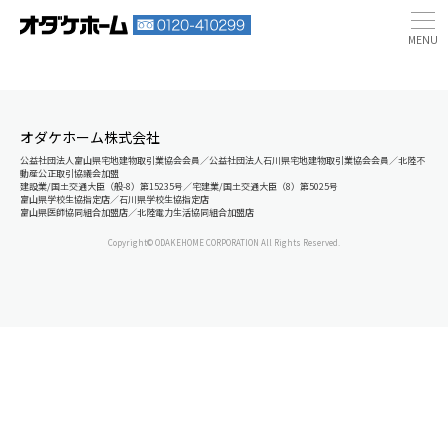
オダケホーム株式会社
公益社団法人富山県宅地建物取引業協会会員／公益社団法人石川県宅地建物取引業協会会員／北陸不
動産公正取引協議会加盟
建設業/国土交通大臣（般-8）第15235号／宅建業/国土交通大臣（8）第5025号
富山県学校生協指定店／石川県学校生協指定店
富山県医師協同組合加盟店／北陸電力生活協同組合加盟店
Copyright© ODAKEHOME CORPORATION All Rights Reserved.