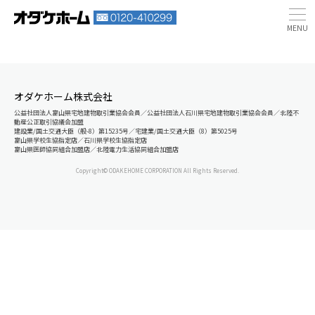
オダケホーム株式会社
公益社団法人富山県宅地建物取引業協会会員／公益社団法人石川県宅地建物取引業協会会員／北陸不
動産公正取引協議会加盟
建設業/国土交通大臣（般-8）第15235号／宅建業/国土交通大臣（8）第5025号
富山県学校生協指定店／石川県学校生協指定店
富山県医師協同組合加盟店／北陸電力生活協同組合加盟店
Copyright© ODAKEHOME CORPORATION All Rights Reserved.