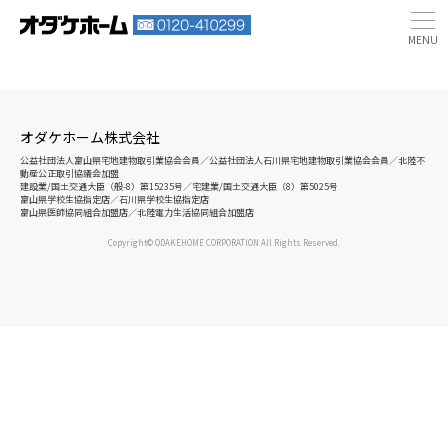
オダケホーム株式会社
公益社団法人富山県宅地建物取引業協会会員／公益社団法人石川県宅地建物取引業協会会員／北陸不
動産公正取引協議会加盟
建設業/国土交通大臣（般-8）第15235号／宅建業/国土交通大臣（8）第5025号
富山県学校生協指定店／石川県学校生協指定店
富山県医師協同組合加盟店／北陸電力生活協同組合加盟店
Copyright© ODAKEHOME CORPORATION All Rights Reserved.