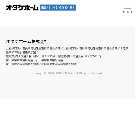
オダケホーム株式会社
公益社団法人富山県宅地建物取引業協会会員／公益社団法人石川県宅地建物取引業協会会員／北陸不
動産公正取引協議会加盟
建設業/国土交通大臣（般-8）第15235号／宅建業/国土交通大臣（8）第5025号
富山県学校生協指定店／石川県学校生協指定店
富山県医師協同組合加盟店／北陸電力生活協同組合加盟店
Copyright© ODAKEHOME CORPORATION All Rights Reserved.