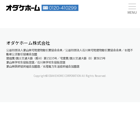
オダケホーム株式会社
公益社団法人富山県宅地建物取引業協会会員／公益社団法人石川県宅地建物取引業協会会員／北陸不
動産公正取引協議会加盟
建設業/国土交通大臣（般-8）第15235号／宅建業/国土交通大臣（8）第5025号
富山県学校生協指定店／石川県学校生協指定店
富山県医師協同組合加盟店／北陸電力生活協同組合加盟店
Copyright© ODAKEHOME CORPORATION All Rights Reserved.