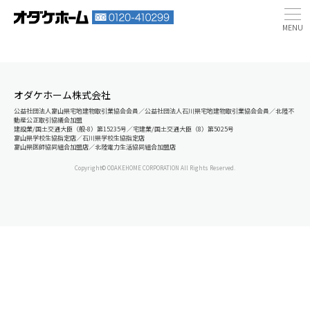
オダケホーム株式会社
公益社団法人富山県宅地建物取引業協会会員／公益社団法人石川県宅地建物取引業協会会員／北陸不
動産公正取引協議会加盟
建設業/国土交通大臣（般-8）第15235号／宅建業/国土交通大臣（8）第5025号
富山県学校生協指定店／石川県学校生協指定店
富山県医師協同組合加盟店／北陸電力生活協同組合加盟店
Copyright© ODAKEHOME CORPORATION All Rights Reserved.