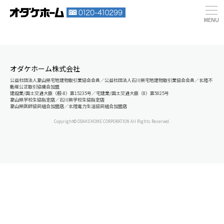
オダケホーム株式会社
公益社団法人富山県宅地建物取引業協会会員／公益社団法人石川県宅地建物取引業協会会員／北陸不
動産公正取引協議会加盟
建設業/国土交通大臣（般-8）第15235号／宅建業/国土交通大臣（8）第5025号
富山県学校生協指定店／石川県学校生協指定店
富山県医師協同組合加盟店／北陸電力生活協同組合加盟店
Copyright© ODAKEHOME CORPORATION All Rights Reserved.