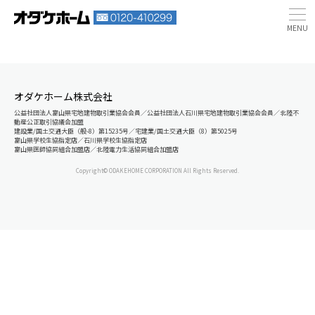
オダケホーム株式会社
公益社団法人富山県宅地建物取引業協会会員／公益社団法人石川県宅地建物取引業協会会員／北陸不
動産公正取引協議会加盟
建設業/国土交通大臣（般-8）第15235号／宅建業/国土交通大臣（8）第5025号
富山県学校生協指定店／石川県学校生協指定店
富山県医師協同組合加盟店／北陸電力生活協同組合加盟店
Copyright© ODAKEHOME CORPORATION All Rights Reserved.