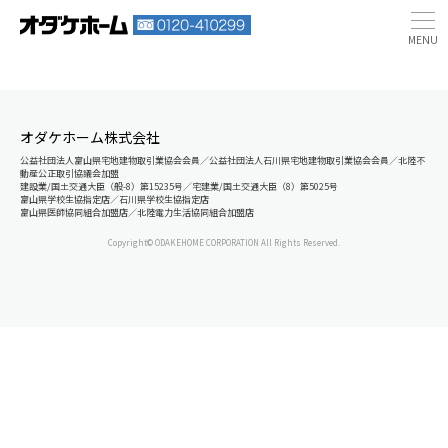
オダケホーム株式会社
公益社団法人富山県宅地建物取引業協会会員／公益社団法人石川県宅地建物取引業協会会員／北陸不
動産公正取引協議会加盟
建設業/国土交通大臣（般-8）第15235号／宅建業/国土交通大臣（8）第5025号
富山県学校生協指定店／石川県学校生協指定店
富山県医師協同組合加盟店／北陸電力生活協同組合加盟店
Copyright© ODAKEHOME CORPORATION All Rights Reserved.