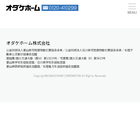
オダケホーム株式会社
公益社団法人富山県宅地建物取引業協会会員／公益社団法人石川県宅地建物取引業協会会員／北陸不
動産公正取引協議会加盟
建設業/国土交通大臣（般-8）第15235号／宅建業/国土交通大臣（8）第5025号
富山県学校生協指定店／石川県学校生協指定店
富山県医師協同組合加盟店／北陸電力生活協同組合加盟店
Copyright© ODAKEHOME CORPORATION All Rights Reserved.