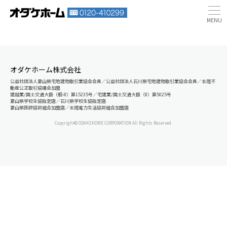
オダケホーム株式会社
公益社団法人富山県宅地建物取引業協会会員／公益社団法人石川県宅地建物取引業協会会員／北陸不
動産公正取引協議会加盟
建設業/国土交通大臣（般-8）第15235号／宅建業/国土交通大臣（8）第5025号
富山県学校生協指定店／石川県学校生協指定店
富山県医師協同組合加盟店／北陸電力生活協同組合加盟店
Copyright© ODAKEHOME CORPORATION All Rights Reserved.