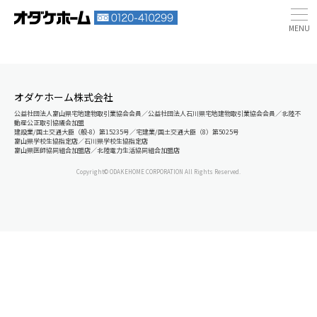
オダケホーム株式会社
公益社団法人富山県宅地建物取引業協会会員／公益社団法人石川県宅地建物取引業協会会員／北陸不
動産公正取引協議会加盟
建設業/国土交通大臣（般-8）第15235号／宅建業/国土交通大臣（8）第5025号
富山県学校生協指定店／石川県学校生協指定店
富山県医師協同組合加盟店／北陸電力生活協同組合加盟店
Copyright© ODAKEHOME CORPORATION All Rights Reserved.