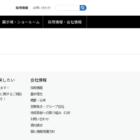
展示場・ショールーム
採用情報・会社情報
決したい
会社情報
します！
採用情報
産に関するご相談
基本理念
ぞ！
概要・沿革
営業拠点・グループ会社
地域貢献への取り組み（CSR）
お問い合わせ
資料請求
個人情報保護方針