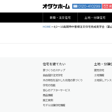
新築・注文住宅
土地・分譲住宅
HOME
>
4/2～10高岡市中曽根注文住宅完成見学会（富
住宅を建てたい
土地・分譲
家づくりのステップ
建売住宅
自由設計注文住宅
土地情報
木の特性を活かした北陸の家づくり
土地探しアシスト L
住宅の性能
安心のアフターサービス
商品情報
施工実例
モデル分譲住宅情報