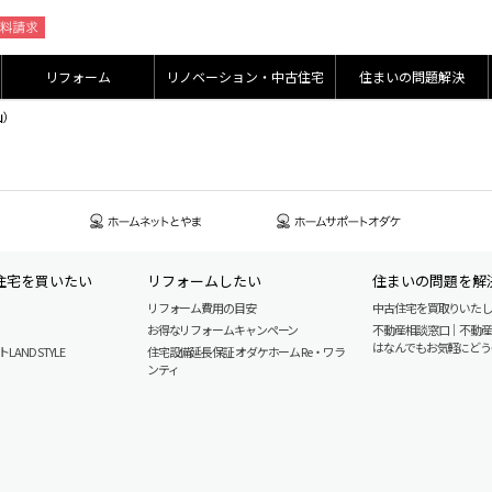
リフォーム
リノベーション・中古住宅
住まいの問題解決
山）
住宅を買いたい
リフォームしたい
住まいの問題を解
リフォーム費用の目安
中古住宅を買取りいた
お得なリフォームキャンペーン
不動産相談窓口｜不動
はなんでもお気軽にどう
AND STYLE
住宅設備延長保証 オダケホーム Re・ワラ
ンティ