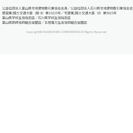
公益社団法人富山県宅地建物取引業協会会員／公益社団法人石川県宅地建物取引業協会会
建設業/国土交通大臣（般-8）第15235号／宅建業/国土交通大臣（8）第5025号
富山県学校生協指定店／石川県学校生協指定店
富山県医師協同組合加盟店／北陸電力生活協同組合加盟店
Copyright© ODAKEHOME CORPORATION All Rights Reserved.