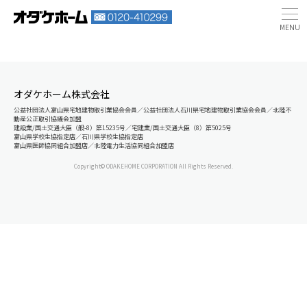
オダケホーム株式会社
公益社団法人富山県宅地建物取引業協会会員／公益社団法人石川県宅地建物取引業協会会員／北陸不
動産公正取引協議会加盟
建設業/国土交通大臣（般-8）第15235号／宅建業/国土交通大臣（8）第5025号
富山県学校生協指定店／石川県学校生協指定店
富山県医師協同組合加盟店／北陸電力生活協同組合加盟店
Copyright© ODAKEHOME CORPORATION All Rights Reserved.