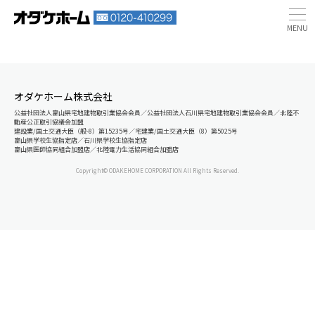
オダケホーム株式会社
公益社団法人富山県宅地建物取引業協会会員／公益社団法人石川県宅地建物取引業協会会員／北陸不
動産公正取引協議会加盟
建設業/国土交通大臣（般-8）第15235号／宅建業/国土交通大臣（8）第5025号
富山県学校生協指定店／石川県学校生協指定店
富山県医師協同組合加盟店／北陸電力生活協同組合加盟店
Copyright© ODAKEHOME CORPORATION All Rights Reserved.