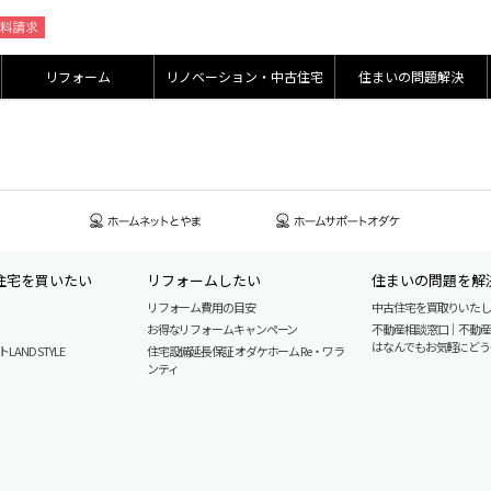
リフォーム
リノベーション・中古住宅
住まいの問題解決
住宅を買いたい
リフォームしたい
住まいの問題を解
リフォーム費用の目安
中古住宅を買取りいた
お得なリフォームキャンペーン
不動産相談窓口｜不動
はなんでもお気軽にどう
AND STYLE
住宅設備延長保証 オダケホーム Re・ワラ
ンティ