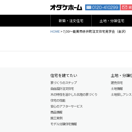
新築・注文住宅
土地・分譲住宅
HOME
>
7/30～能美市赤井町注文住宅見学会（金沢）
住宅を建てたい
土地・分譲
家づくりのステップ
建売住宅
自由設計注文住宅
土地情報
木の特性を活かした北陸の家づくり
土地探しアシスト L
住宅の性能
安心のアフターサービス
商品情報
施工実例
モデル分譲住宅情報