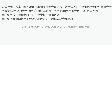
公益社団法人富山県宅地建物取引業協会会員／公益社団法人石川県宅地建物取引業協会会
建設業/国土交通大臣（般-8）第15235号／宅建業/国土交通大臣（8）第5025号
富山県学校生協指定店／石川県学校生協指定店
富山県医師協同組合加盟店／北陸電力生活協同組合加盟店
Copyright© ODAKEHOME CORPORATION All Rights Reserved.