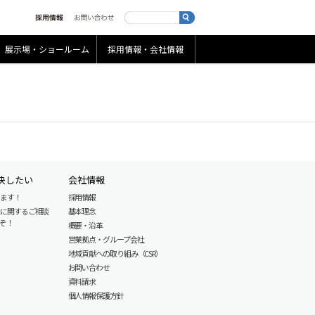
展示場・ショールーム
採用情報・会社情報
決したい
会社情報
します！
採用情報
産に関するご相談
基本理念
ぞ！
概要・沿革
営業拠点・グループ会社
地域貢献への取り組み（CSR）
お問い合わせ
資料請求
個人情報保護方針