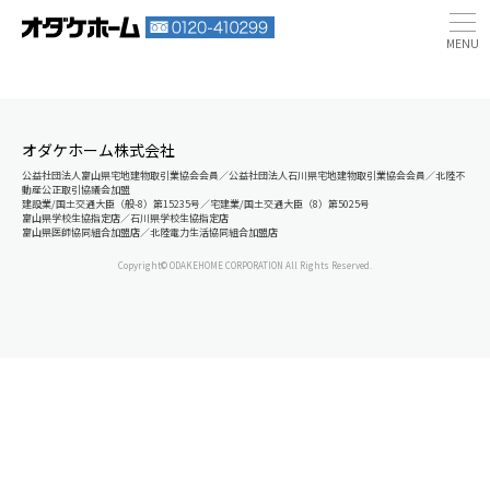
オダケホーム株式会社
公益社団法人富山県宅地建物取引業協会会員／公益社団法人石川県宅地建物取引業協会会員／北陸不
動産公正取引協議会加盟
建設業/国土交通大臣（般-8）第15235号／宅建業/国土交通大臣（8）第5025号
富山県学校生協指定店／石川県学校生協指定店
富山県医師協同組合加盟店／北陸電力生活協同組合加盟店
Copyright© ODAKEHOME CORPORATION All Rights Reserved.