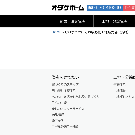
新築・注文住宅
土地・分譲住宅
HOME
>
1/31までかほく市宇野気土地販売会（羽咋）
住宅を建てたい
土地・分譲
家づくりのステップ
建売住宅
自由設計注文住宅
土地情報
木の特性を活かした北陸の家づくり
土地探しアシスト L
住宅の性能
安心のアフターサービス
商品情報
施工実例
モデル分譲住宅情報