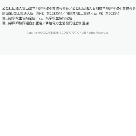
公益社団法人富山県宅地建物取引業協会会員／公益社団法人石川県宅地建物取引業協会会
建設業/国土交通大臣（般-8）第15235号／宅建業/国土交通大臣（8）第5025号
富山県学校生協指定店／石川県学校生協指定店
富山県医師協同組合加盟店／北陸電力生活協同組合加盟店
Copyright© ODAKEHOME CORPORATION All Rights Reserved.