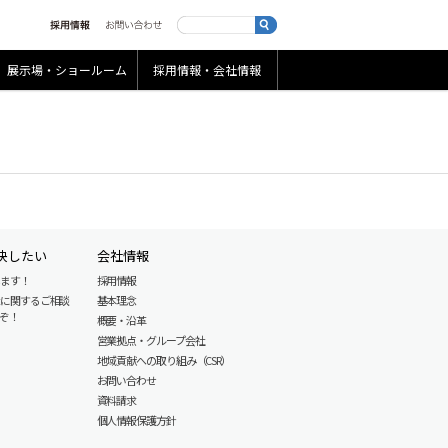
展示場・ショールーム
採用情報・会社情報
決したい
会社情報
します！
採用情報
産に関するご相談
基本理念
ぞ！
概要・沿革
営業拠点・グループ会社
地域貢献への取り組み（CSR）
お問い合わせ
資料請求
個人情報保護方針