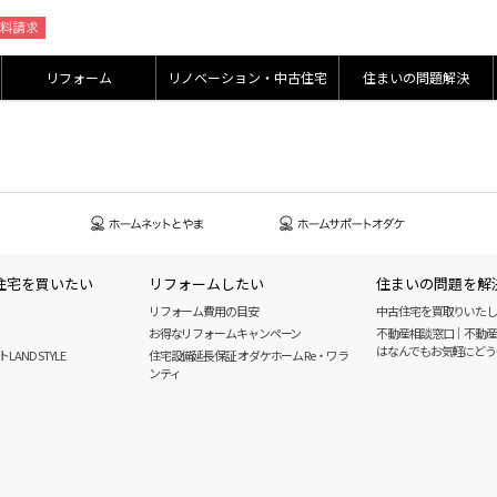
リフォーム
リノベーション・中古住宅
住まいの問題解決
住宅を買いたい
リフォームしたい
住まいの問題を解
リフォーム費用の目安
中古住宅を買取りいた
お得なリフォームキャンペーン
不動産相談窓口｜不動
はなんでもお気軽にどう
AND STYLE
住宅設備延長保証 オダケホーム Re・ワラ
ンティ