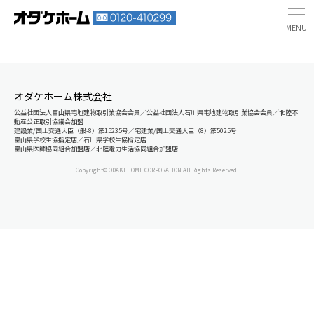
オダケホーム株式会社
公益社団法人富山県宅地建物取引業協会会員／公益社団法人石川県宅地建物取引業協会会員／北陸不
動産公正取引協議会加盟
建設業/国土交通大臣（般-8）第15235号／宅建業/国土交通大臣（8）第5025号
富山県学校生協指定店／石川県学校生協指定店
富山県医師協同組合加盟店／北陸電力生活協同組合加盟店
Copyright© ODAKEHOME CORPORATION All Rights Reserved.