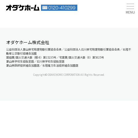
オダケホーム株式会社
公益社団法人富山県宅地建物取引業協会会員／公益社団法人石川県宅地建物取引業協会会員／北陸不
動産公正取引協議会加盟
建設業/国土交通大臣（般-8）第15235号／宅建業/国土交通大臣（8）第5025号
富山県学校生協指定店／石川県学校生協指定店
富山県医師協同組合加盟店／北陸電力生活協同組合加盟店
Copyright© ODAKEHOME CORPORATION All Rights Reserved.