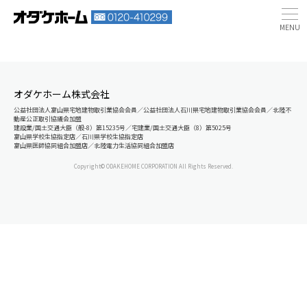
オダケホーム株式会社
公益社団法人富山県宅地建物取引業協会会員／公益社団法人石川県宅地建物取引業協会会員／北陸不
動産公正取引協議会加盟
建設業/国土交通大臣（般-8）第15235号／宅建業/国土交通大臣（8）第5025号
富山県学校生協指定店／石川県学校生協指定店
富山県医師協同組合加盟店／北陸電力生活協同組合加盟店
Copyright© ODAKEHOME CORPORATION All Rights Reserved.