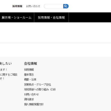
展示場・ショールーム
採用情報・会社情報
決したい
会社情報
します！
採用情報
産に関するご相談
基本理念
ぞ！
概要・沿革
営業拠点・グループ会社
地域貢献への取り組み（CSR）
お問い合わせ
資料請求
個人情報保護方針