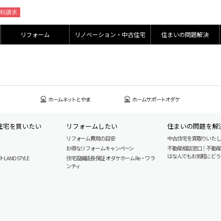
リフォーム
リノベーション・中古住宅
住まいの問題解決
住宅を買いたい
リフォームしたい
住まいの問題を解
リフォーム費用の目安
中古住宅を買取りいた
お得なリフォームキャンペーン
不動産相談窓口｜不動
はなんでもお気軽にどう
AND STYLE
住宅設備延長保証 オダケホーム Re・ワラ
ンティ