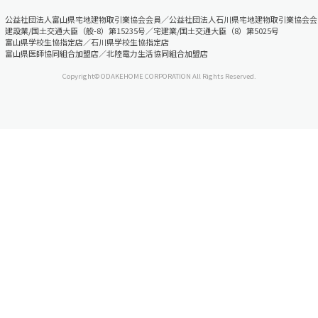
公益社団法人富山県宅地建物取引業協会会員／公益社団法人石川県宅地建物取引業協会会
建設業/国土交通大臣（般-8）第15235号／宅建業/国土交通大臣（8）第5025号
富山県学校生協指定店／石川県学校生協指定店
富山県医師協同組合加盟店／北陸電力生活協同組合加盟店
Copyright© ODAKEHOME CORPORATION All Rights Reserved.