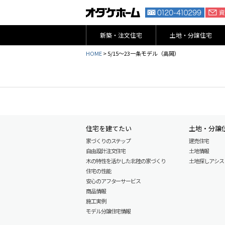
新築・注文住宅
土地・分譲住宅
HOME
>
5/15～23一条モデル（高岡）
住宅を建てたい
土地・分譲
家づくりのステップ
建売住宅
自由設計注文住宅
土地情報
木の特性を活かした北陸の家づくり
土地探しアシスト L
住宅の性能
安心のアフターサービス
商品情報
施工実例
モデル分譲住宅情報