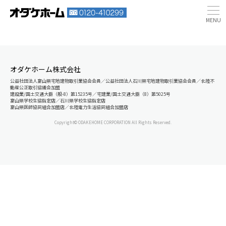
オダケホーム株式会社
公益社団法人富山県宅地建物取引業協会会員／公益社団法人石川県宅地建物取引業協会会員／北陸不
動産公正取引協議会加盟
建設業/国土交通大臣（般-8）第15235号／宅建業/国土交通大臣（8）第5025号
富山県学校生協指定店／石川県学校生協指定店
富山県医師協同組合加盟店／北陸電力生活協同組合加盟店
Copyright© ODAKEHOME CORPORATION All Rights Reserved.