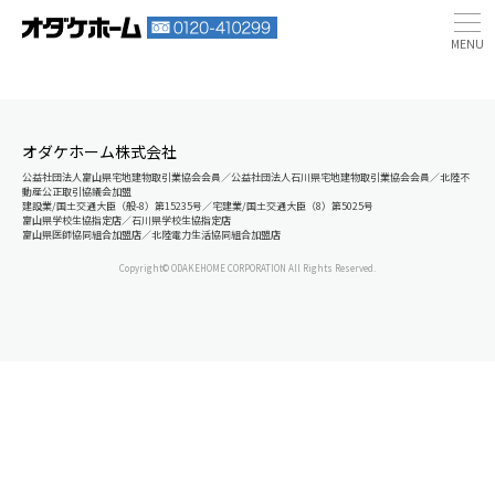
オダケホーム株式会社
公益社団法人富山県宅地建物取引業協会会員／公益社団法人石川県宅地建物取引業協会会員／北陸不
動産公正取引協議会加盟
建設業/国土交通大臣（般-8）第15235号／宅建業/国土交通大臣（8）第5025号
富山県学校生協指定店／石川県学校生協指定店
富山県医師協同組合加盟店／北陸電力生活協同組合加盟店
Copyright© ODAKEHOME CORPORATION All Rights Reserved.