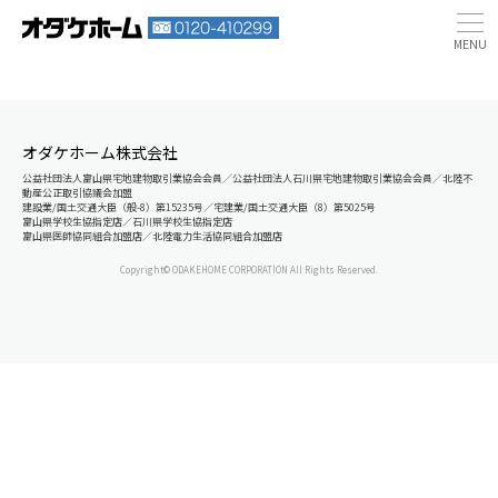
オダケホーム株式会社
公益社団法人富山県宅地建物取引業協会会員／公益社団法人石川県宅地建物取引業協会会員／北陸不
動産公正取引協議会加盟
建設業/国土交通大臣（般-8）第15235号／宅建業/国土交通大臣（8）第5025号
富山県学校生協指定店／石川県学校生協指定店
富山県医師協同組合加盟店／北陸電力生活協同組合加盟店
Copyright© ODAKEHOME CORPORATION All Rights Reserved.