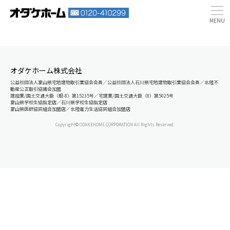
オダケホーム株式会社
公益社団法人富山県宅地建物取引業協会会員／公益社団法人石川県宅地建物取引業協会会員／北陸不
動産公正取引協議会加盟
建設業/国土交通大臣（般-8）第15235号／宅建業/国土交通大臣（8）第5025号
富山県学校生協指定店／石川県学校生協指定店
富山県医師協同組合加盟店／北陸電力生活協同組合加盟店
Copyright© ODAKEHOME CORPORATION All Rights Reserved.