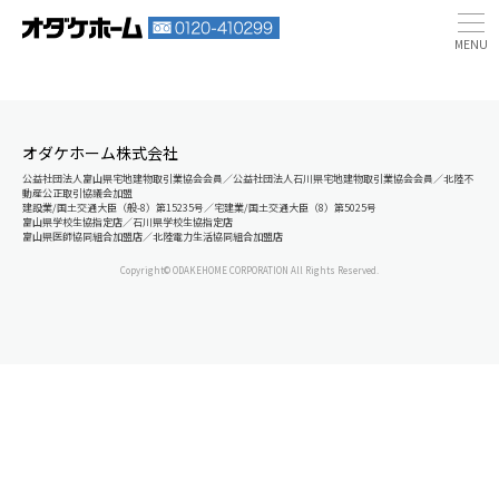
オダケホーム株式会社
公益社団法人富山県宅地建物取引業協会会員／公益社団法人石川県宅地建物取引業協会会員／北陸不
動産公正取引協議会加盟
建設業/国土交通大臣（般-8）第15235号／宅建業/国土交通大臣（8）第5025号
富山県学校生協指定店／石川県学校生協指定店
富山県医師協同組合加盟店／北陸電力生活協同組合加盟店
Copyright© ODAKEHOME CORPORATION All Rights Reserved.