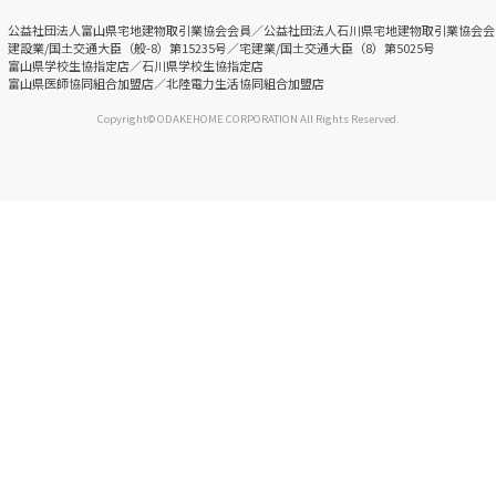
公益社団法人富山県宅地建物取引業協会会員／公益社団法人石川県宅地建物取引業協会会
建設業/国土交通大臣（般-8）第15235号／宅建業/国土交通大臣（8）第5025号
富山県学校生協指定店／石川県学校生協指定店
富山県医師協同組合加盟店／北陸電力生活協同組合加盟店
Copyright© ODAKEHOME CORPORATION All Rights Reserved.