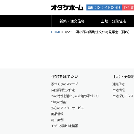
新築・注文住宅
土地・分譲住宅
HOME
>
3/5～13河北郡内灘町注文住宅見学会（羽咋）
住宅を建てたい
土地・分譲
家づくりのステップ
建売住宅
自由設計注文住宅
土地情報
木の特性を活かした北陸の家づくり
土地探しアシスト L
住宅の性能
安心のアフターサービス
商品情報
施工実例
モデル分譲住宅情報