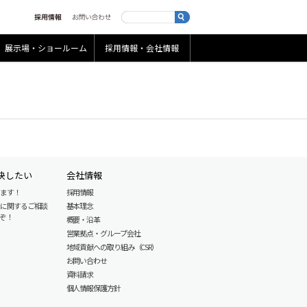
展示場・ショールーム
採用情報・会社情報
決したい
会社情報
します！
採用情報
産に関するご相談
基本理念
ぞ！
概要・沿革
営業拠点・グループ会社
地域貢献への取り組み（CSR）
お問い合わせ
資料請求
個人情報保護方針