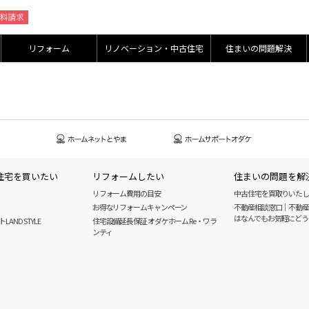
リフォーム
リノベーション・中古住宅
住まいの問題解決
住宅を買いたい
リフォームしたい
住まいの問題を解
リフォーム費用の目安
中古住宅を買取りいた
お得なリフォームキャンペーン
不動産相談窓口｜不動
はなんでもお気軽にどう
AND STYLE
住宅設備延長保証 オダケホーム Re・ワラ
ンティ