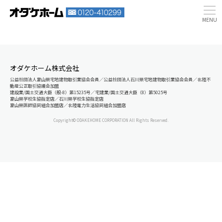
オダケホーム株式会社
公益社団法人富山県宅地建物取引業協会会員／公益社団法人石川県宅地建物取引業協会会員／北陸不
動産公正取引協議会加盟
建設業/国土交通大臣（般-8）第15235号／宅建業/国土交通大臣（8）第5025号
富山県学校生協指定店／石川県学校生協指定店
富山県医師協同組合加盟店／北陸電力生活協同組合加盟店
Copyright© ODAKEHOME CORPORATION All Rights Reserved.