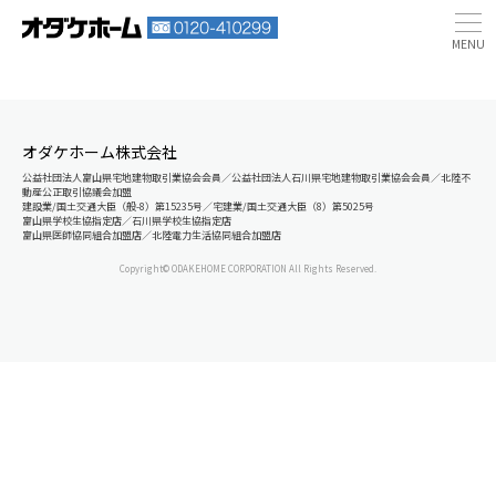
オダケホーム株式会社
公益社団法人富山県宅地建物取引業協会会員／公益社団法人石川県宅地建物取引業協会会員／北陸不
動産公正取引協議会加盟
建設業/国土交通大臣（般-8）第15235号／宅建業/国土交通大臣（8）第5025号
富山県学校生協指定店／石川県学校生協指定店
富山県医師協同組合加盟店／北陸電力生活協同組合加盟店
Copyright© ODAKEHOME CORPORATION All Rights Reserved.