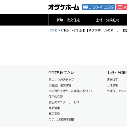
新築・注文住宅
土地・分譲住宅
HOME
>
7/1(水)～8/31(月)【オダケホームのオー
住宅を建てたい
土地・分譲
家づくりのステップ
建売住宅
自由設計注文住宅
土地情報
木の特性を活かした北陸の家づくり
土地探しアシスト L
住宅の性能
安心のアフターサービス
商品情報
施工実例
モデル分譲住宅情報