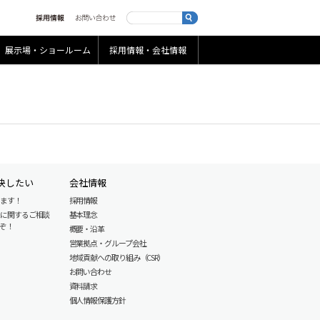
展示場・ショールーム
採用情報・会社情報
決したい
会社情報
します！
採用情報
産に関するご相談
基本理念
ぞ！
概要・沿革
営業拠点・グループ会社
地域貢献への取り組み（CSR）
お問い合わせ
資料請求
個人情報保護方針