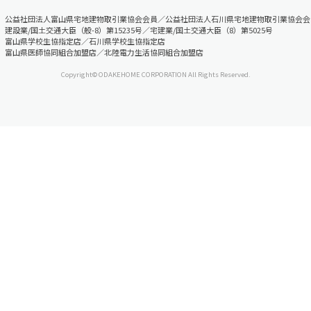
公益社団法人富山県宅地建物取引業協会会員／公益社団法人石川県宅地建物取引業協会会
建設業/国土交通大臣（般-8）第15235号／宅建業/国土交通大臣（8）第5025号
富山県学校生協指定店／石川県学校生協指定店
富山県医師協同組合加盟店／北陸電力生活協同組合加盟店
Copyright© ODAKEHOME CORPORATION All Rights Reserved.