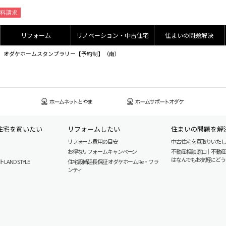
リフォーム
リノベーション・中古住宅
住まいの問題解決
ナー様】オダケホームスタンプラリー【予約制】（南）
住宅を買いたい
リフォームしたい
住まいの問題を解
リフォーム費用の目安
中古住宅を買取りいた
お得なリフォームキャンペーン
不動産相談窓口｜不動
はなんでもお気軽にどう
AND STYLE
住宅設備延長保証 オダケホーム Re・ワラ
ンティ