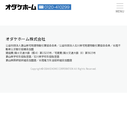
オダケホーム株式会社
公益社団法人富山県宅地建物取引業協会会員／公益社団法人石川県宅地建物取引業協会会員／北陸不
動産公正取引協議会加盟
建設業/国土交通大臣（般-8）第15235号／宅建業/国土交通大臣（8）第5025号
富山県学校生協指定店／石川県学校生協指定店
富山県医師協同組合加盟店／北陸電力生活協同組合加盟店
Copyright© ODAKEHOME CORPORATION All Rights Reserved.