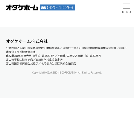
オダケホーム株式会社
公益社団法人富山県宅地建物取引業協会会員／公益社団法人石川県宅地建物取引業協会会員／北陸不
動産公正取引協議会加盟
建設業/国土交通大臣（般-8）第15235号／宅建業/国土交通大臣（8）第5025号
富山県学校生協指定店／石川県学校生協指定店
富山県医師協同組合加盟店／北陸電力生活協同組合加盟店
Copyright© ODAKEHOME CORPORATION All Rights Reserved.