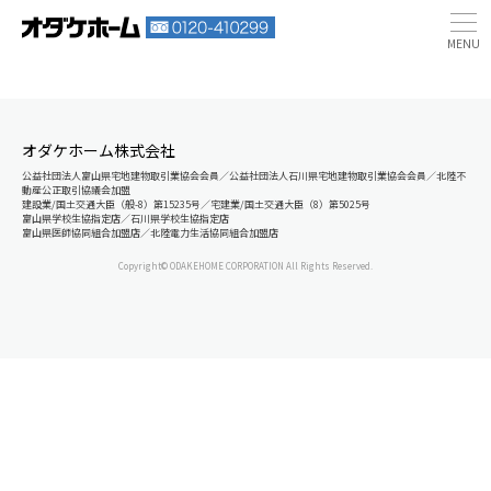
オダケホーム株式会社
公益社団法人富山県宅地建物取引業協会会員／公益社団法人石川県宅地建物取引業協会会員／北陸不
動産公正取引協議会加盟
建設業/国土交通大臣（般-8）第15235号／宅建業/国土交通大臣（8）第5025号
富山県学校生協指定店／石川県学校生協指定店
富山県医師協同組合加盟店／北陸電力生活協同組合加盟店
Copyright© ODAKEHOME CORPORATION All Rights Reserved.