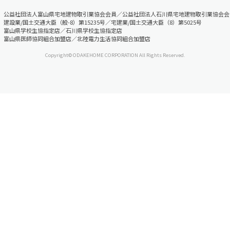
公益社団法人富山県宅地建物取引業協会会員／公益社団法人石川県宅地建物取引業協会会
建設業/国土交通大臣（般-8）第15235号／宅建業/国土交通大臣（8）第5025号
富山県学校生協指定店／石川県学校生協指定店
富山県医師協同組合加盟店／北陸電力生活協同組合加盟店
Copyright© ODAKEHOME CORPORATION All Rights Reserved.