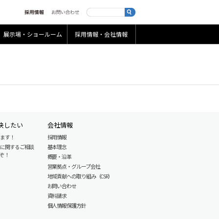
展示場・ショールーム
採用情報・会社情報
決したい
会社情報
します！
採用情報
産に関するご相談
基本理念
ぞ！
概要・沿革
営業拠点・グループ会社
地域貢献への取り組み（CSR）
お問い合わせ
資料請求
個人情報保護方針