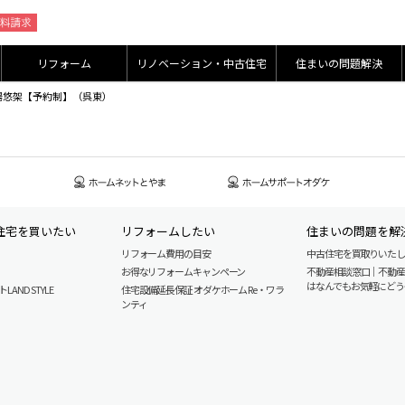
リフォーム
リノベーション・中古住宅
住まいの問題解決
n展示場悠架【予約制】（呉東）
住宅を買いたい
リフォームしたい
住まいの問題を解
リフォーム費用の目安
中古住宅を買取りいた
お得なリフォームキャンペーン
不動産相談窓口｜不動
はなんでもお気軽にどう
AND STYLE
住宅設備延長保証 オダケホーム Re・ワラ
ンティ