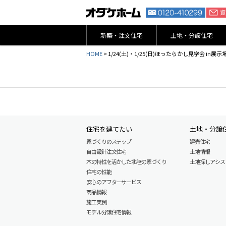
新築・注文住宅
土地・分譲住宅
HOME
>
1/24(土)・1/25(日)ほったらかし見学会 i
住宅を建てたい
土地・分譲
家づくりのステップ
建売住宅
自由設計注文住宅
土地情報
木の特性を活かした北陸の家づくり
土地探しアシスト L
住宅の性能
安心のアフターサービス
商品情報
施工実例
モデル分譲住宅情報