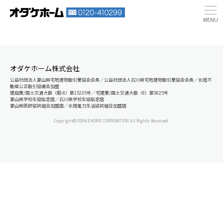
オダケホーム株式会社
公益社団法人富山県宅地建物取引業協会会員／公益社団法人石川県宅地建物取引業協会会員／北陸不
動産公正取引協議会加盟
建設業/国土交通大臣（般-8）第15235号／宅建業/国土交通大臣（8）第5025号
富山県学校生協指定店／石川県学校生協指定店
富山県医師協同組合加盟店／北陸電力生活協同組合加盟店
Copyright© ODAKEHOME CORPORATION All Rights Reserved.