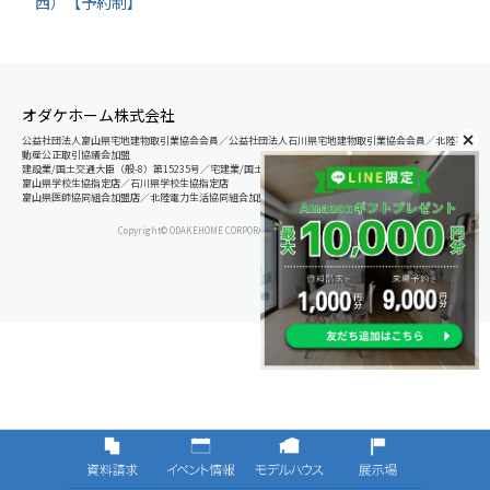
西）【予約制】
オダケホーム株式会社
公益社団法人富山県宅地建物取引業協会会員／公益社団法人石川県宅地建物取引業協会会員／北陸不
動産公正取引協議会加盟
建設業/国土交通大臣（般-8）第15235号／宅建業/国土交通大臣（8）第5025号
富山県学校生協指定店／石川県学校生協指定店
富山県医師協同組合加盟店／北陸電力生活協同組合加盟店
Copyright© ODAKEHOME CORPORATION All Rights Reserved.