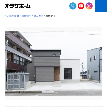
HOME
>
新築・注文住宅
>
施工実例
> 実例344