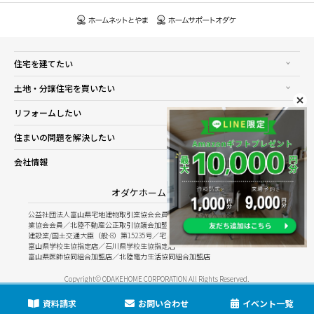
住宅を建てたい
土地・分譲住宅を買いたい
リフォームしたい
住まいの問題を解決したい
会社情報
オダケホーム株式会社
公益社団法人富山県宅地建物取引業協会会員／公益社団法人石川県宅地建物取引
業協会会員／北陸不動産公正取引協議会加盟
建設業/国土交通大臣（般-8）第15235号／宅建業/国土交通大臣（8）第5025号
富山県学校生協指定店／石川県学校生協指定店
富山県医師協同組合加盟店／北陸電力生活協同組合加盟店
Copyright© ODAKEHOME CORPORATION All Rights Reserved.
資料請求
お問い合わせ
イベント一覧