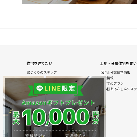
住宅を建てたい
土地・分譲住宅を買い
家づくりのステップ
モデル分譲住宅情報
自由設計注文住宅
土地情報
木の特性を活かした北陸の家づくり
おすすめプラン
住宅の性能
住み替えあんしんシステ
オダケホームの強さのひみつ
安心のアフターサービス
建て替えあんしんシステム
商品情報
施工実例
モデル分譲住宅情報
住まいのおまかせ＆ラクラクサービス