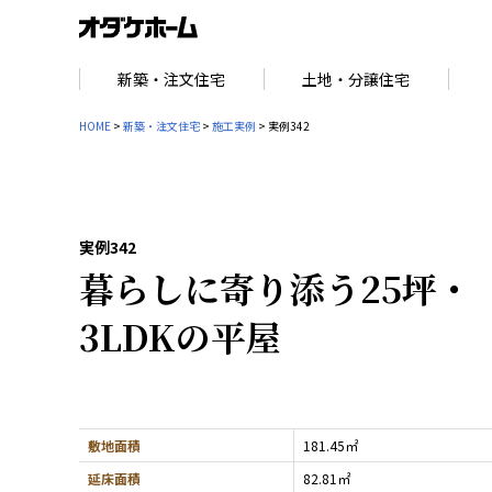
新築・注文住宅
土地・分譲住宅
HOME
>
新築・注文住宅
>
施工実例
> 実例342
実例342
暮らしに寄り添う25坪・
3LDKの平屋
敷地面積
181.45㎡
延床面積
82.81㎡