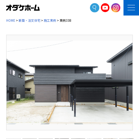
HOME
>
新築・注文住宅
>
施工実例
> 実例338