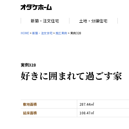
新築・注文住宅
土地・分譲住宅
HOME
>
新築・注文住宅
>
施工実例
> 実例328
実例328
好きに囲まれて過ごす家
敷地面積
287.44㎡
延床面積
108.47㎡