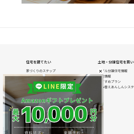
住宅を建てたい
土地・分譲住宅を買い
家づくりのステップ
モデル分譲住宅情報
自由設計注文住宅
土地情報
木の特性を活かした北陸の家づくり
おすすめプラン
住宅の性能
住み替えあんしんシステ
オダケホームの強さのひみつ
安心のアフターサービス
建て替えあんしんシステム
商品情報
施工実例
モデル分譲住宅情報
住まいのおまかせ＆ラクラクサービス