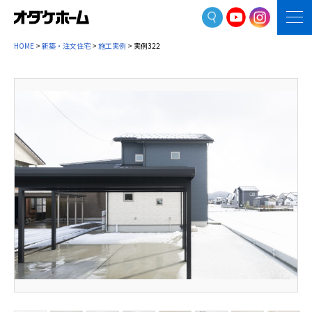
HOME
>
新築・注文住宅
>
施工実例
> 実例322