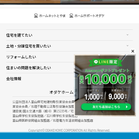
住宅を建てたい
土地・分譲住宅を買いたい
リフォームしたい
住まいの問題を解決したい
会社情報
オダケホーム株式会社
公益社団法人富山県宅地建物取引業協会会員／公益社団法人石川県宅地建物取引
業協会会員／北陸不動産公正取引協議会加盟
建設業/国土交通大臣（般-8）第15235号／宅建業/国土交通大臣（8）第5025号
富山県学校生協指定店／石川県学校生協指定店
富山県医師協同組合加盟店／北陸電力生活協同組合加盟店
Copyright© ODAKEHOME CORPORATION All Rights Reserved.