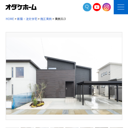
HOME
>
新築・注文住宅
>
施工実例
> 実例313