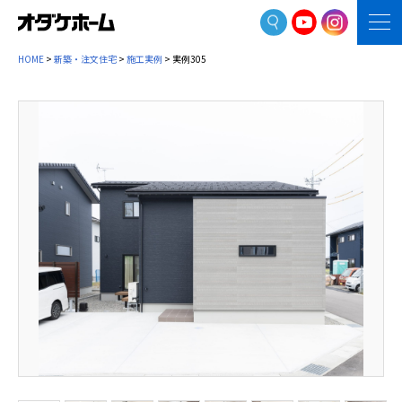
HOME
>
新築・注文住宅
>
施工実例
> 実例305