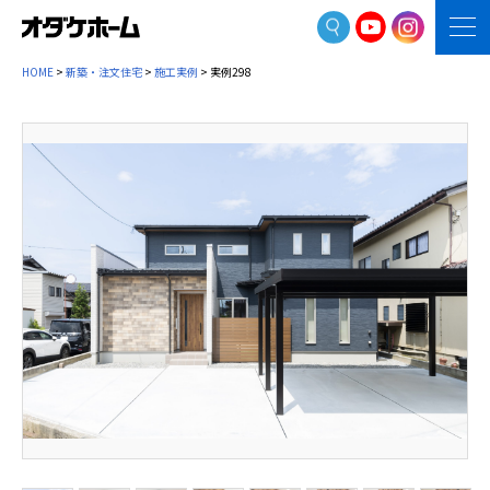
HOME
>
新築・注文住宅
>
施工実例
> 実例298