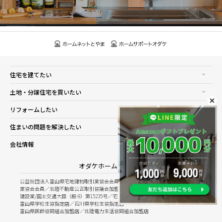
住宅を建てたい
土地・分譲住宅を買いたい
リフォームしたい
住まいの問題を解決したい
会社情報
オダケホーム株式会社
公益社団法人富山県宅地建物取引業協会会員／公益社団法人石川県宅地建物取引
業協会会員／北陸不動産公正取引協議会加盟
建設業/国土交通大臣（般-8）第15235号／宅建業/国土交通大臣（8）第5025号
富山県学校生協指定店／石川県学校生協指定店
富山県医師協同組合加盟店／北陸電力生活協同組合加盟店