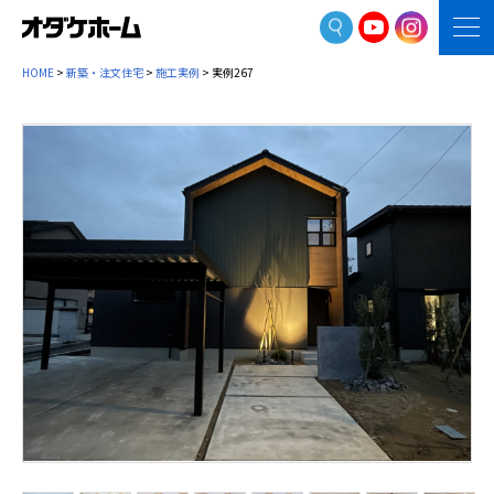
HOME
>
新築・注文住宅
>
施工実例
> 実例267