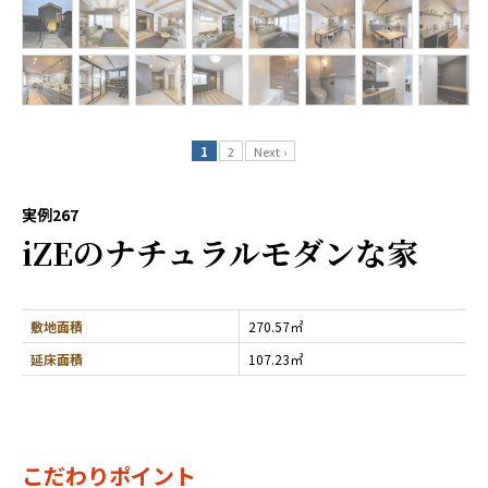
1
2
Next ›
実例267
iZEのナチュラルモダンな家
敷地面積
270.57㎡
延床面積
107.23㎡
こだわりポイント