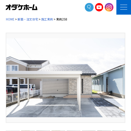
HOME
>
新築・注文住宅
>
施工実例
> 実例258