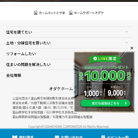
住宅を建てたい
土地・分譲住宅を買いたい
リフォームしたい
住まいの問題を解決したい
会社情報
オダケホーム株式会社
公益社団法人富山県宅地建物取引業協会会員／公益社団法人石川県宅地建物取引
業協会会員／北陸不動産公正取引協議会加盟
建設業/国土交通大臣（般-8）第15235号／宅建業/国土交通大臣（8）第5025号
富山県学校生協指定店／石川県学校生協指定店
富山県医師協同組合加盟店／北陸電力生活協同組合加盟店
Copyright© ODAKEHOME CORPORATION All Rights Reserved.
資料請求
お問い合わせ
イベント一覧