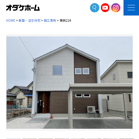
HOME
>
新築・注文住宅
>
施工実例
> 実例224