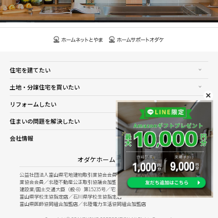
住宅を建てたい
土地・分譲住宅を買いたい
リフォームしたい
住まいの問題を解決したい
会社情報
オダケホーム株式会社
公益社団法人富山県宅地建物取引業協会会員／公益社団法人石川県宅地建物取引
業協会会員／北陸不動産公正取引協議会加盟
建設業/国土交通大臣（般-8）第15235号／宅建業/国土交通大臣（8）第5025号
富山県学校生協指定店／石川県学校生協指定店
富山県医師協同組合加盟店／北陸電力生活協同組合加盟店