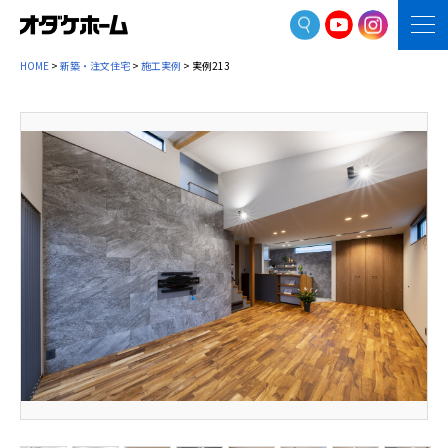
HOME
>
新築・注文住宅
>
施工実例
> 実例213